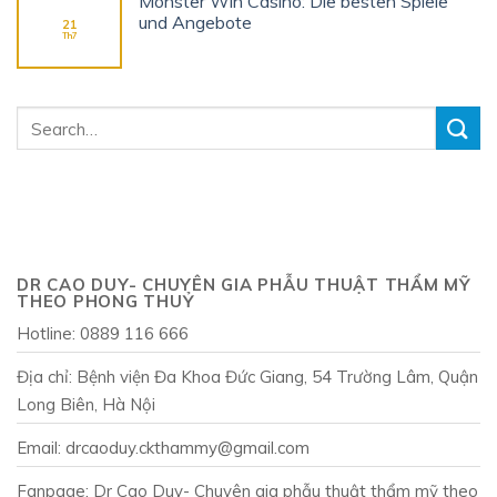
Monster Win Casino: Die besten Spiele
und Angebote
21
Th7
DR CAO DUY- CHUYÊN GIA PHẪU THUẬT THẨM MỸ
THEO PHONG THUỶ
Hotline: 0889 116 666
Địa chỉ: Bệnh viện Đa Khoa Đức Giang, 54 Trường Lâm, Quận
Long Biên, Hà Nội
Email: drcaoduy.ckthammy@gmail.com
Fanpage: Dr Cao Duy- Chuyên gia phẫu thuật thẩm mỹ theo