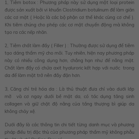
1, Tiêm botox : Phương pháp này sử dụng một loại protein
được sản xuất bởi vi khuẩn Clostridium botulinum để làm giãn
các cơ mặt ( Hoặc là các bộ phận cơ thể khác cùng cơ chế ).
Khi tiêm chúng cho phép các cơ mặt chuyển động mà không
tạo ra các nếp nhăn.
2, Tiêm chất làm đầy ( Filler ) : Thường được sử dụng để tiêm
tạo dáng thẩm mỹ cho môi. Tuy nhiên, hiện nay phương pháp
này có nhiều công dụng hơn, chẳng hạn như để nâng mặt.
Chất làm đầy có chứa axit hyaluroric kết hợp với nước trong
da để làm mặt trở nên đầy đặn hơn.
3, Căng chỉ trẻ hóa da : Là thủ thuật đưa chỉ vào dưới lớp
mỡ và cơ ngay dưới bề mặt da, có tác dụng tăng sinh
collagen và giữ chặt độ nâng của tầng thượng bì giúp da
không chảy xệ.
Dưới đây là các thông tin chi tiết từng danh mục và phương
pháp điều trị đặc thù của phương pháp thẩm mỹ không phẫu