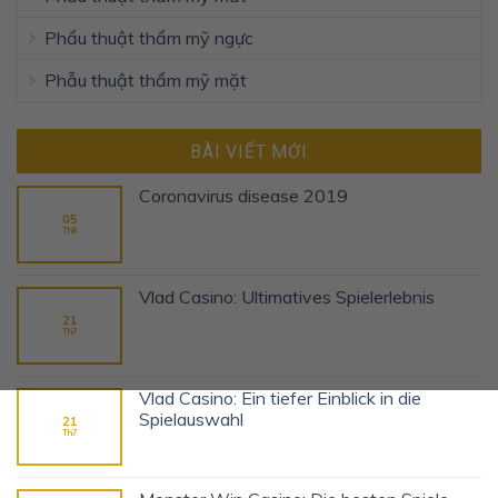
Phẩu thuật thẩm mỹ ngực
Phẫu thuật thẩm mỹ mặt
BÀI VIẾT MỚI
Coronavirus disease 2019
05
Th8
Vlad Casino: Ultimatives Spielerlebnis
21
Th7
Vlad Casino: Ein tiefer Einblick in die
Spielauswahl
21
Th7