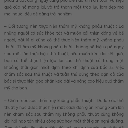
phẫu thuật đang ngày càng phổ biến do tính an toàn và hiệu
quả của nó mang lại, và trở thành một trào lưu làm đẹp mà
mọi người đều dễ dàng trải nghiệm.
– Đối tượng nên thực hiện thẩm mỹ không phẫu thuật : Là
những người có sức khỏe tốt và muốn cải thiện dáng vẻ bề
ngoài, bất kì ai cũng có thể thực hiện thẩm mỹ không phẫu
thuật. Thẩm mỹ không phẫu thuật thường sẽ hiệu quả ngay
sau một lần thực hiện thủ thuật, nếu muốn kéo dài kết quả,
bạn có thể thực hiện lặp lại các thủ thuật có trong một
khoảng thời gian nhất định theo chỉ định của bác sĩ. Việc
chăm sóc sau thủ thuật và tuân thủ đúng theo dặn dò của
bác sĩ thực hiện góp phần kéo dài và nâng cao hiệu quả thẩm
mỹ cho bạn.
– Chăm sóc sau thẩm mỹ không phẫu thuật : Do là các thủ
thuật y học được thực hiện một cách đơn giản, không xâm lấn
nên chăm sóc sau thẩm mỹ không phẫu thuật cũng không
đòi hỏi hao tốn nhiều công sức hay mất thời gian nghỉ dưỡng.
Bạn chỉ cần ăn uống đầy đủ, bổ sung vitamin và chất đề