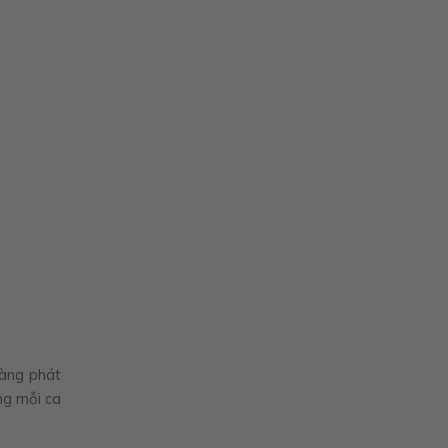
càng phát
ng mỗi ca