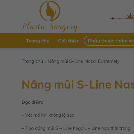
Skip
to
content
Trang chủ
Giới thiệu
Phẫu thuật thẩm m
Trang chủ
»
Nâng mũi S-Line Nasal Extremely
Nâng mũi S-Line Nas
Đặc điểm:
– Vết mổ kín, không lộ sẹo
– Tạo dáng mũi S – Line hoặc L – Line hợp thời trang