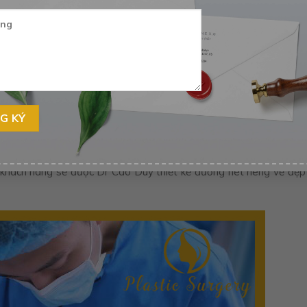
am ứng dụng khoa học phong thủy vào phẫu thuật thẩm mỹ hiện đại
 Trong suốt quá trình hơn 10 năm làm việc và đi sâu vào chuyên n
 chuyện cũng như tư vấn cho rất nhiều khách hàng cũng như bệnh
ìm đến Dr Cao Duy để làm đẹp thì có rất nhiều khách hàng tìm đ
của bản thân với các nguyện vọng vô vùng phong phú đa dạng:
yên, người muốn tăng tài vận để kinh doanh, người muốn hạn chế 
môi trường văn hóa đậm chất Á Đông, việc gắn liền cái đẹp với
ác quan điểm đã ăn sâu trong tiềm thức như “tâm sinh tướng”, “T
hách hàng và bệnh nhân, Dr Cao Duy đã nghiêm túc nghiên cứu
ười đầu tiên ứng dụng khoa học phong thủy – nhân tướng học 
khách hàng sẽ được Dr Cao Duy thiết kế đường nét riêng vẻ đẹp 