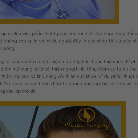
uan đến việc phẫu thuật phục hồi, tái thiết lập hoặc thay đổi c
hông còn xa lạ với nhiều người, đây là giải pháp tối ưu giúp nh
ộc sống.
ng, ai cũng muốn có một diện mạo đẹp hơn, hoàn thiện hơn để ph
 thẩm mỹ mang lại là cải thiện ngoại hình, tăng thêm sự tự tin cho
t thẩm mỹ còn có khả năng cải thiện sức khỏe. Ví dụ phẫu thuật c
nhiễm trùng xoang hoặc chữa trị xoang hay loại bỏ các mô vú t
ong các lớp mô đó.