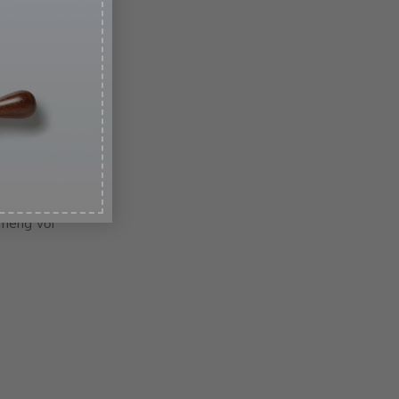
. Tại sao
gành phẫu
 nhân tìm
ến bác sĩ
 có người
những rủi
 các tiêu
ướng sinh
 khoa học
vào phẫu
riêng với