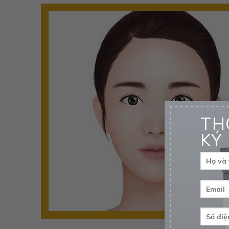
TH
KÝ