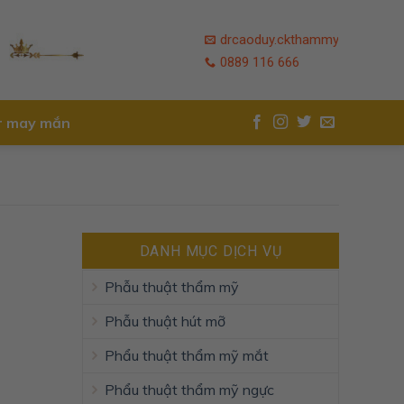
drcaoduy.ckthammy
NEWSLETTER
0889 116 666
r may mắn
DANH MỤC DỊCH VỤ
Phẫu thuật thẩm mỹ
Phẫu thuật hút mỡ
Phẩu thuật thẩm mỹ mắt
Phẩu thuật thẩm mỹ ngực