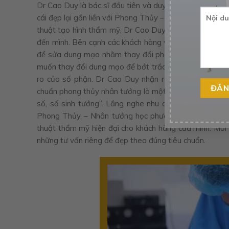
Dr Cao Duy là bác sĩ đầu tiên và duy nhất tại Việt N
cái đẹp lại gắn liền với Phong Thủy – Nhân tướng học.
thuật tạo hình thẩm mỹ, Dr Cao Duy đã gặp gỡ và nói
đến mình. Bên cạnh các khách hàng và các bệnh nhân t
để sửa dung mạo nhằm thay đổi phong thủy số mệnh 
muốn thay đổi dung mạo để bớt trắc trở chuyện tình du
ro của số phận. Dr Cao Duy nhận ra rằng, trong một 
chuẩn phong thủy nhân tướng là một điều tất yếu với c
số, số sinh tướng”. Lắng nghe nhu cầu tâm sự của k
Phong Thủy – Nhân tướng học phương Đông và là ng
thuật thẩm mỹ hiện đại cho khách hàng của mình. Mỗi 
những tư vấn riêng để đẹp theo đúng tiêu chuẩn.