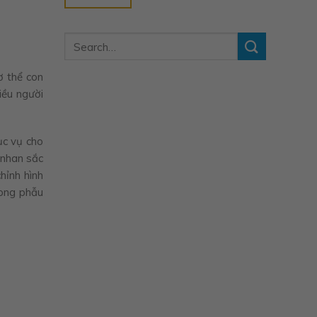
ơ thể con
iều người
ục vụ cho
 nhan sắc
hỉnh hình
rong phẫu