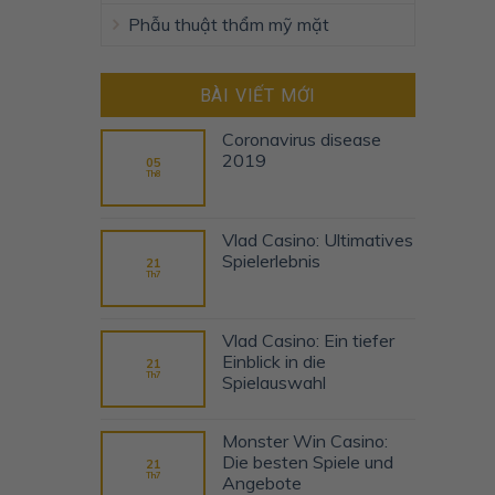
Phẫu thuật thẩm mỹ mặt
BÀI VIẾT MỚI
Coronavirus disease
2019
05
Th8
Vlad Casino: Ultimatives
Spielerlebnis
21
Th7
Vlad Casino: Ein tiefer
Einblick in die
21
Th7
Spielauswahl
Monster Win Casino:
Die besten Spiele und
21
Th7
Angebote