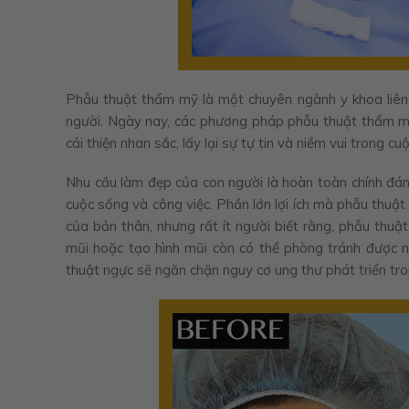
Phẫu thuật thẩm mỹ là một chuyên ngành y khoa liên q
người. Ngày nay, các phương pháp phẫu thuật thẩm mỹ k
cải thiện nhan sắc, lấy lại sự tự tin và niềm vui trong cu
Nhu cầu làm đẹp của con người là hoàn toàn chính đá
cuộc sống và công việc. Phần lớn lợi ích mà phẫu thuật
của bản thân, nhưng rất ít người biết rằng, phẫu thuậ
mũi hoặc tạo hình mũi còn có thể phòng tránh được 
thuật ngực sẽ ngăn chặn nguy cơ ung thư phát triển tr