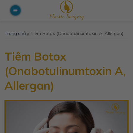
Skip
to
content
Trang chủ
»
Tiêm Botox (Onabotulinumtoxin A, Allergan)
Tiêm Botox
(Onabotulinumtoxin A,
Allergan)