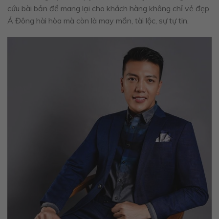
cứu bài bản để mang lại cho khách hàng không chỉ vẻ đẹp
Á Đông hài hòa mà còn là may mắn, tài lộc, sự tự tin.