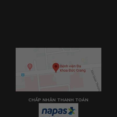
CHẤP NHẬN THANH TOÁN