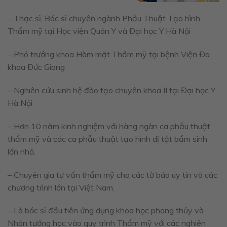
– Thạc sĩ, Bác sĩ chuyên ngành Phẫu Thuật Tạo hình
Thẩm mỹ tại Học viện Quân Y và Đại học Y Hà Nội
– Phó trưởng khoa Hàm mặt Thẩm mỹ tại bệnh Viện Đa
khoa Đức Giang
– Nghiên cứu sinh hệ đào tạo chuyên khoa II tại Đại học Y
Hà Nội
– Hơn 10 năm kinh nghiệm với hàng ngàn ca phẫu thuật
thẩm mỹ và các ca phẫu thuật tạo hình dị tật bẩm sinh
lớn nhỏ.
– Chuyên gia tư vấn thẩm mỹ cho các tờ báo uy tín và các
chương trình lớn tại Việt Nam.
– Là bác sĩ đầu tiên ứng dụng khoa học phong thủy và
Nhân tướng học vào quy trình Thẩm mỹ với các nghiên