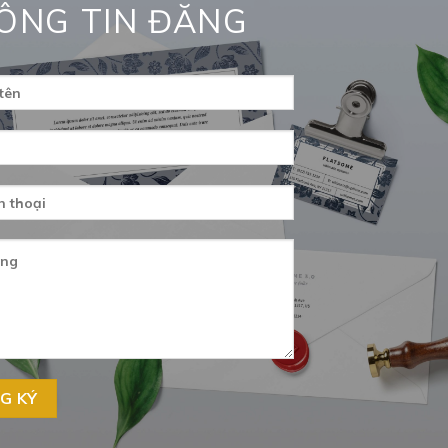
ÔNG TIN ĐĂNG
Nâng mũi cấu trúc 3D Structureform Total
RhinoPlasty
Đặc điểm: – Phẫu thuật gây mê – Chỉnh và định hình lại
xương mũi.
M MỸ THEO
THÔNG TIN THẨM MỸ
PHẪU THU
Giờ mở cửa: 08h – 21h
Phẫu thuật 