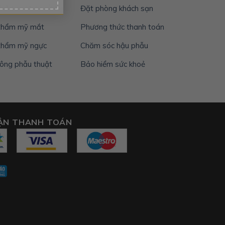
thẩm mỹ mũi
Đặt phòng khách sạn
 thẩm mỹ mắt
Phương thức thanh toán
thẩm mỹ ngực
Chăm sóc hậu phẫu
ông phẫu thuật
Bảo hiểm sức khoẻ
ẬN THANH TOÁN