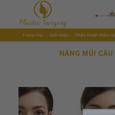
Skip
to
content
Trang chủ
Giới thiệu
Phẫu thuật thẩm m
NÂNG MŨI CẤU