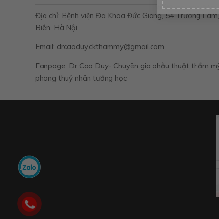
Địa chỉ: Bệnh viện Đa Khoa Đức Giang, 54 Trường Lâm
Biên, Hà Nội
Email: drcaoduy.ckthammy@gmail.com
Fanpage: Dr Cao Duy- Chuyên gia phẫu thuật thẩm m
phong thuỷ nhân tướng học