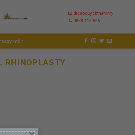
drcaoduy.ckthammy
NEWSLETTER
0889 116 666
r may mắn
L RHINOPLASTY
×