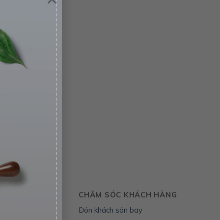
ẬT THẨM MỸ
CHĂM SÓC KHÁCH HÀNG
thẩm mỹ toàn diện
Đón khách sân bay